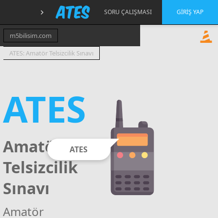
SORU ÇALIŞMASI
GIRIŞ YAP
m5bilisim.com
ATES: Amatör Telsizcilik Sınavı
ATES
Amatör
ATES
Telsizcilik
Sınavı
Amatör